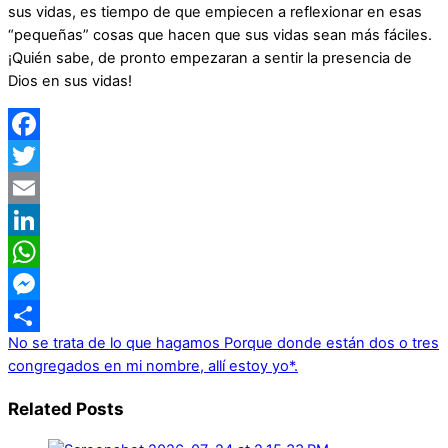
sus vidas, es tiempo de que empiecen a reflexionar en esas
“pequeñas” cosas que hacen que sus vidas sean más fáciles.
¡Quién sabe, de pronto empezaran a sentir la presencia de
Dios en sus vidas!
Facebook
Twitter
Email
LinkedIn
WhatsApp
Messenger
No se trata de lo que hagamos
Porque donde están dos o tres
Share
congregados en mi nombre, allí estoy yo*.
Related Posts