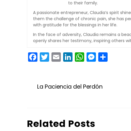
to their family.
A passionate entrepreneur, Claudia’s spirit shi
them the challenge of chronic pain, she has per
with gratitude for the blessings in her life.
In the face of adversity, Claudia remains a be
openly shares her testimony, inspiring others wi
F
T
E
Li
W
M
S
a
w
m
n
h
e
h
c
itt
ai
k
a
s
ar
e
er
l
e
ts
s
e
La Paciencia del Perdón
b
dI
A
e
o
n
p
n
o
p
g
k
er
Related Posts