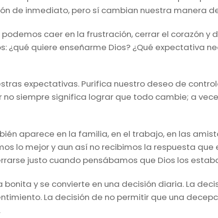
n de inmediato, pero sí cambian nuestra manera de mi
mos caer en la frustración, cerrar el corazón y decir
s: ¿qué quiere enseñarme Dios? ¿Qué expectativa nec
estras expectativas. Purifica nuestro deseo de control
 no siempre significa lograr que todo cambie; a vece
mbién aparece en la familia, en el trabajo, en las amis
os lo mejor y aun así no recibimos la respuesta que
rrarse justo cuando pensábamos que Dios los estaba
bonita y se convierte en una decisión diaria. La deci
entimiento. La decisión de no permitir que una decep
.