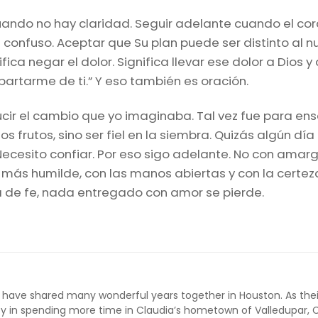
cuando no hay claridad. Seguir adelante cuando el cor
onfuso. Aceptar que Su plan puede ser distinto al n
fica negar el dolor. Significa llevar ese dolor a Dios y
partarme de ti.” Y eso también es oración.
ucir el cambio que yo imaginaba. Tal vez fue para ens
s frutos, sino ser fiel en la siembra. Quizás algún día
cesito confiar. Por eso sigo adelante. No con amargu
más humilde, con las manos abiertas y con la certeza 
a de fe, nada entregado con amor se pierde.
have shared many wonderful years together in Houston. As their
 joy in spending more time in Claudia’s hometown of Valledupar