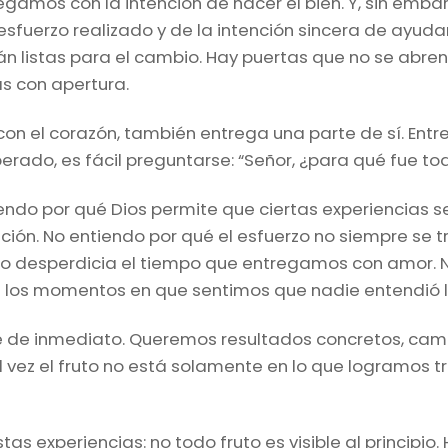
gamos con la intención de hacer el bien. Y, sin emb
esfuerzo realizado y de la intención sincera de ayuda
n listas para el cambio. Hay puertas que no se abre
as con apertura.
con el corazón, también entrega una parte de sí. Ent
perado, es fácil preguntarse: “Señor, ¿para qué fue to
endo por qué Dios permite que ciertas experiencias se
ión. No entiendo por qué el esfuerzo no siempre se tr
 no desperdicia el tiempo que entregamos con amor. N
s, ni los momentos en que sentimos que nadie entendió
de inmediato. Queremos resultados concretos, cambios
al vez el fruto no está solamente en lo que logramos t
as experiencias: no todo fruto es visible al principio.