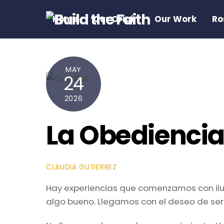
Skip
Home
Our Origin
Our Work
Ro
to
content
MAY
24
2026
La Obediencia
CLAUDIA GUTIERREZ
Hay experiencias que comenzamos con ilus
algo bueno. Llegamos con el deseo de serv