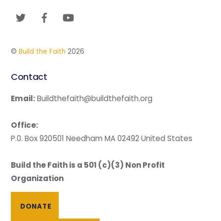
To
Twitter
Facebook
YouTube
Top
©
Build the Faith
2026
Contact
Email:
Buildthefaith@buildthefaith.org
Office:
P.0. Box 920501 Needham MA 02492 United States
Build the Faith is a 501 (c)(3) Non Profit
Organization
DONATE