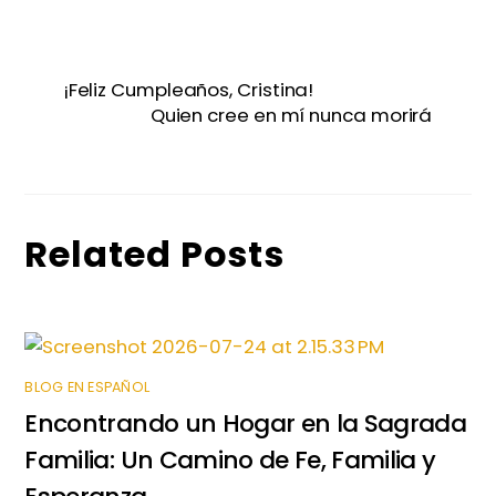
a
w
m
n
h
e
h
c
itt
ai
k
a
s
ar
e
er
l
e
ts
s
e
¡Feliz Cumpleaños, Cristina!
b
dI
A
e
Quien cree en mí nunca morirá
o
n
p
n
o
p
g
k
er
Related Posts
BLOG EN ESPAÑOL
Encontrando un Hogar en la Sagrada
Familia: Un Camino de Fe, Familia y