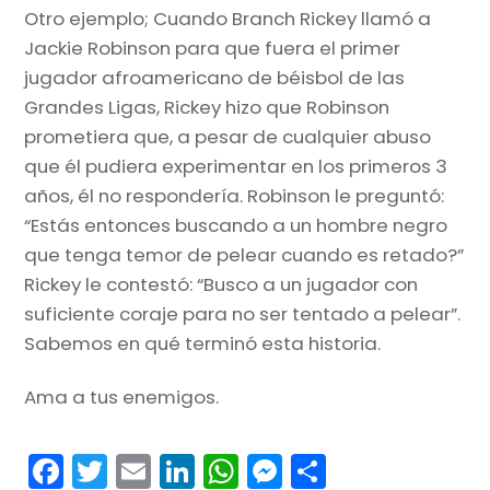
Otro ejemplo; Cuando Branch Rickey llamó a
Jackie Robinson para que fuera el primer
jugador afroamericano de béisbol de las
Grandes Ligas, Rickey hizo que Robinson
prometiera que, a pesar de cualquier abuso
que él pudiera experimentar en los primeros 3
años, él no respondería. Robinson le preguntó:
“Estás entonces buscando a un hombre negro
que tenga temor de pelear cuando es retado?”
Rickey le contestó: “Busco a un jugador con
suficiente coraje para no ser tentado a pelear”.
Sabemos en qué terminó esta historia.
Ama a tus enemigos.
F
T
E
Li
W
M
S