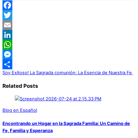
Facebook
Twitter
Email
LinkedIn
WhatsApp
Messenger
Soy Exitoso!
La Sagrada comunión: La Esencia de Nuestra Fe
Share
Related Posts
Blog en Español
Encontrando un Hogar en la Sagrada Familia: Un Camino de
Fe, Familia y Esperanza