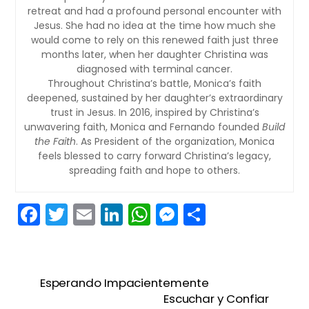
retreat and had a profound personal encounter with
Jesus. She had no idea at the time how much she
would come to rely on this renewed faith just three
months later, when her daughter Christina was
diagnosed with terminal cancer.
Throughout Christina’s battle, Monica’s faith
deepened, sustained by her daughter’s extraordinary
trust in Jesus. In 2016, inspired by Christina’s
unwavering faith, Monica and Fernando founded
Build
the Faith
. As President of the organization, Monica
feels blessed to carry forward Christina’s legacy,
spreading faith and hope to others.
F
T
E
Li
W
M
S
a
w
m
n
h
e
h
c
itt
ai
k
a
s
ar
e
er
l
e
ts
s
e
Esperando Impacientemente
b
dI
A
e
Escuchar y Confiar