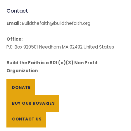
Contact
Email:
Buildthefaith@buildthefaith.org
Office:
P.0. Box 920501 Needham MA 02492 United States
Build the Faith is a 501 (c)(3) Non Profit
Organization
DONATE
BUY OUR ROSARIES
CONTACT US