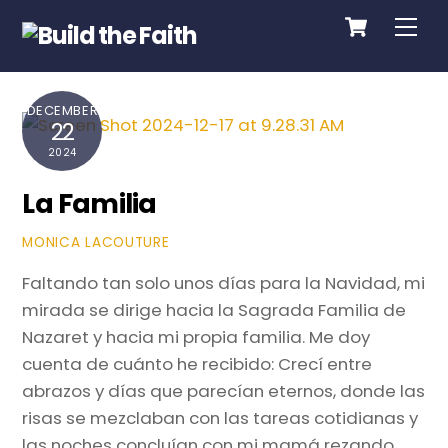
Cart
Skip
Me
to
content
DECEMBER
22
2024
La Familia
MONICA LACOUTURE
Faltando tan solo unos días para la Navidad, mi
mirada se dirige hacia la Sagrada Familia de
Nazaret y hacia mi propia familia. Me doy
cuenta de cuánto he recibido: Crecí entre
abrazos y días que parecían eternos, donde las
risas se mezclaban con las tareas cotidianas y
las noches concluían con mi mamá rezando