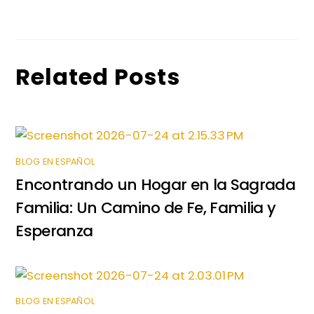
o
n
p
n
o
p
g
k
er
Related Posts
BLOG EN ESPAÑOL
Encontrando un Hogar en la Sagrada
Familia: Un Camino de Fe, Familia y
Esperanza
BLOG EN ESPAÑOL