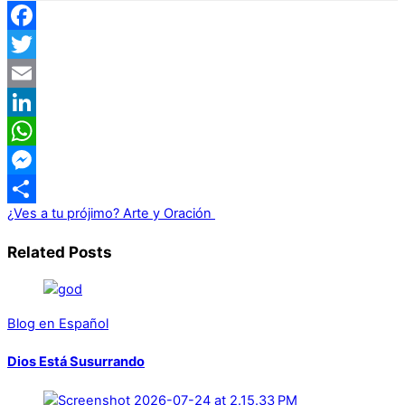
Facebook
Twitter
Email
LinkedIn
WhatsApp
Messenger
¿Ves a tu prójimo?
Arte y Oración
Share
Related Posts
Blog en Español
Dios Está Susurrando