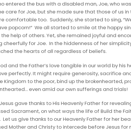
ho entered the bus with a disabled man, Joe, who was 
he care for Joe, but she made sure that those of us in 
 comfortable too. Suddenly, she started to sing, “W
have popcorn!” We all started to smile at the happy 
h the help of others. Yet, she remained joyful and enc
 cheerfully for Joe. In the hiddenness of her simplic
hed the hearts of all regardless of beliefs.
 and the Father’s love tangible in our world by his 
ove perfectly. It might require generosity, sacrifice and 
e Kingdom to the poor, bind up the brokenhearted, proc
ainthearted… even amid our own sufferings and trials!
 Jesus gave thanks to His Heavenly Father for revealing
sed Sacrament, on what ways the life of Build the Faith
u. Let us give thanks to our Heavenly Father for her beau
sed Mother and Christy to intercede before Jesus for 