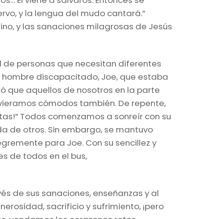
ios… El viene a salvaros. Entonces se
ervo, y la lengua del mudo cantará.”
eino, y las sanaciones milagrosas de Jesús
 de personas que necesitan diferentes
un hombre discapacitado, Joe, que estaba
ró que aquellos de nosotros en la parte
uvieramos cómodos también. De repente,
mitas!” Todos comenzamos a sonreír con su
uda de otros. Sin embargo, se mantuvo
egremente para Joe. Con su sencillez y
s de todos en el bus,
vés de sus sanaciones, enseñanzas y al
rosidad, sacrificio y sufrimiento, ¡pero