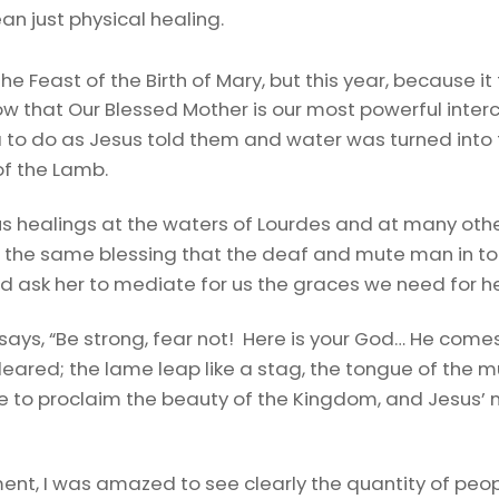
ean just physical healing.
he Feast of the Birth of Mary, but this year, because it 
ow that Our Blessed Mother is our most powerful inter
a to do as Jesus told them and water was turned into 
of the Lamb.
 healings at the waters of Lourdes and at many oth
ive the same blessing that the deaf and mute man in t
and ask her to mediate for us the graces we need for h
h says, “Be strong, fear not! Here is your God… He comes
eared; the lame leap like a stag, the tongue of the mut
to proclaim the beauty of the Kingdom, and Jesus’ mi
nt, I was amazed to see clearly the quantity of people