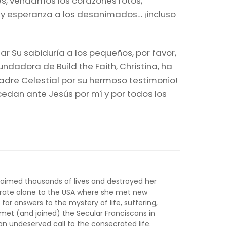
res, vendamos los corazones rotos,
a y esperanza a los desanimados… ¡incluso
ar Su sabiduría a los pequeños, por favor,
dadora de Build the Faith, Christina, ha
Padre Celestial por su hermoso testimonio!
cedan ante Jesús por mí y por todos los
claimed thousands of lives and destroyed her
grate alone to the USA where she met new
or answers to the mystery of life, suffering,
met (and joined) the Secular Franciscans in
an undeserved call to the consecrated life.