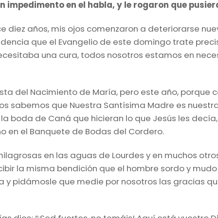
un impedimento en el habla, y le rogaron que pusie
ce diez años, mis ojos comenzaron a deteriorarse n
idencia que el Evangelio de este domingo trate precis
cesitaba una cura, todos nosotros estamos en necesi
Fiesta del Nacimiento de María, pero este año, porque 
dos sabemos que Nuestra Santísima Madre es nuestra i
n la boda de Caná que hicieran lo que Jesús les decía,
ino en el Banquete de Bodas del Cordero.
lagrosas en las aguas de Lourdes y en muchos otros
cibir la misma bendición que el hombre sordo y mudo r
ría y pidámosle que medie por nosotros las gracias 