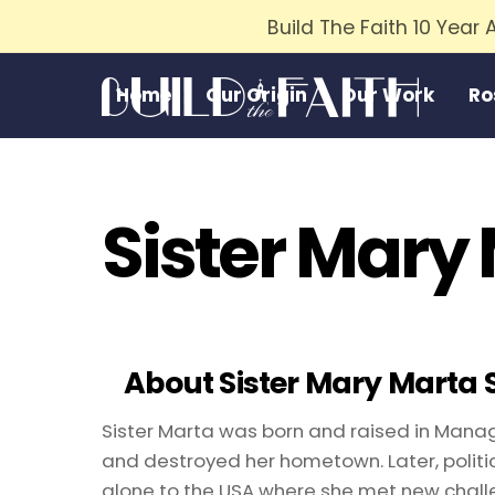
Build The Faith 10 Year
Skip
Home
Our Origin
Our Work
Ro
to
content
Sister Mary
About
Sister Mary Marta 
Sister Marta was born and raised in Manag
and destroyed her hometown. Later, politi
alone to the USA where she met new challe