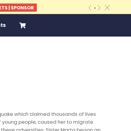
ETS | SPONSOR
«
»
c
Cart
nts
hquake which claimed thousands of lives
f young people, caused her to migrate
these adversities, Sister Marta began an