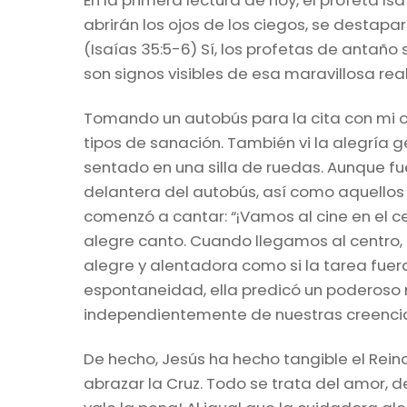
En la primera lectura de hoy, el profeta Isa
abrirán los ojos de los ciegos, se destapar
(Isaías 35:5-6) Sí, los profetas de antaño
son signos visibles de esa maravillosa rea
Tomando un autobús para la cita con mi 
tipos de sanación. También vi la alegría
sentado en una silla de ruedas. Aunque fu
delantera del autobús, así como aquello
comenzó a cantar: “¡Vamos al cine en el c
alegre canto. Cuando llegamos al centro, 
alegre y alentadora como si la tarea fuer
espontaneidad, ella predicó un poderoso 
independientemente de nuestras creenci
De hecho, Jesús ha hecho tangible el Rein
abrazar la Cruz. Todo se trata del amor, 