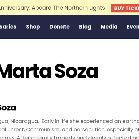
 Anniversary: Aboard The Northern Lights
BUY TICK
saries
Shop
Donate
Blog
Media
Eve
 Marta Soza
Soza
ua, Nicaragua. Early in life she experienced an eart
cal unrest, Communism, and persecution, especially o
nges. After a family tragedy and deeply affected by 