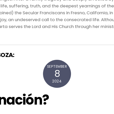
life, suffering, truth, and the deepest yearnings of t
ined) the Secular Franciscans in Fresno, California, in
joy, an undeserved call to the consecrated life. Alth
rta serves the Lord and His Church through her minist
SOZA:
SEPTEMBER
8
2024
anación?