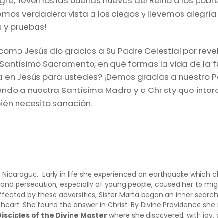
legre, llevemos las buenas nuevas del Reino a los pob
emos verdadera vista a los ciegos y llevemos alegrí
s y pruebas!
í como Jesús dio gracias a Su Padre Celestial por revel
Santísimo Sacramento, en qué formas la vida de la fun
anza en Jesús para ustedes? ¡Demos gracias a nuestro 
ndo a nuestra Santísima Madre y a Christy que inter
ién necesito sanación.
 Nicaragua. Early in life she experienced an earthquake which 
 and persecution, especially of young people, caused her to mi
fected by these adversities, Sister Marta began an inner search f
eart. She found the answer in Christ. By Divine Providence she 
Disciples of the Divine Master
where she discovered, with joy, 