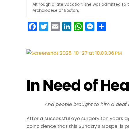
Although a late vocation, she was admitted to t
Archdiocese of Boston.
F
T
E
Li
W
M
S
a
w
m
n
h
e
h
c
itt
ai
k
a
s
ar
e
er
l
e
ts
s
e
b
dI
A
e
o
n
p
n
In Need of Hea
o
p
g
k
er
And people brought to him a deaf
After a successful eye surgery ten years ago
coincidence that this Sunday’s Gospel is p