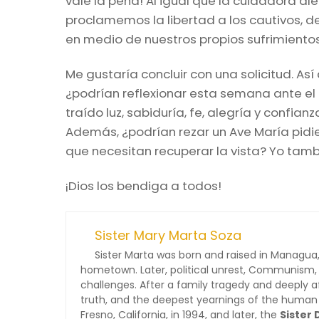
vale la pena! Al igual que la cuidadora a
proclamemos la libertad a los cautivos, d
en medio de nuestros propios sufrimiento
Me gustaría concluir con una solicitud. As
¿podrían reflexionar esta semana ante el 
traído luz, sabiduría, fe, alegría y confi
Además, ¿podrían rezar un Ave María pidie
que necesitan recuperar la vista? Yo tamb
¡Dios los bendiga a todos!
Sister Mary Marta Soza
Sister Marta was born and raised in Managua,
hometown. Later, political unrest, Communism,
challenges. After a family tragedy and deeply af
truth, and the deepest yearnings of the human h
Fresno, California, in 1994, and later, the
Sister 